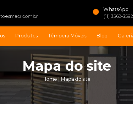
WhatsApp
toesmacr.com.br
(11) 3562-3592
os
Produtos
Têmpera Móveis
Blog
Galeri
Mapa do site
Home
|
Mapa do site