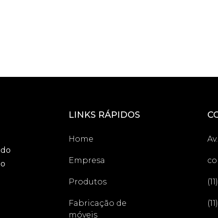
LINKS RÁPIDOS
C
Home
Av
ado
Empresa
co
ão
Produtos
(1
Fabricação de
(1
móveis