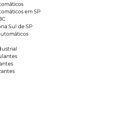
tomáticos
utomáticos em SP
BC
ona Sul de SP
utomáticos
dustrial
ulantes
antes
zantes