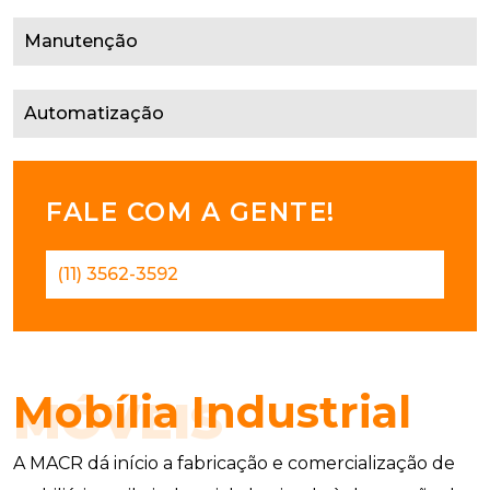
Manutenção
Automatização
FALE COM A GENTE!
(11) 3562-3592
Mobília Industrial
MÓVEIS
A MACR dá início a fabricação e comercialização de