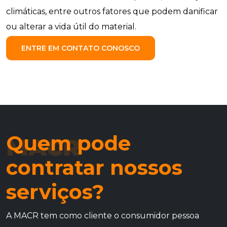
climáticas, entre outros fatores que podem danificar
ou alterar a vida útil do material.
ENTRE EM CONTATO CONOSCO
Quem pode
MACR
contratar nossos
serviços?
A MACR tem como cliente o consumidor pessoa