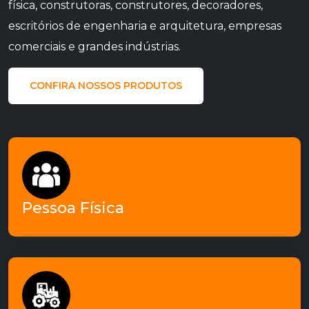
física, construtoras, construtores, decoradores,
escritórios de engenharia e arquitetura, empresas
comerciais e grandes indústrias.
CONFIRA NOSSOS PRODUTOS
- Pessoa Física -
Se você procura por bons portões para instalar
em sua residência, a MACR pode te ajudar!
Pessoa Física
- Construtoras -
Empresas que atuam como construtoras atuam