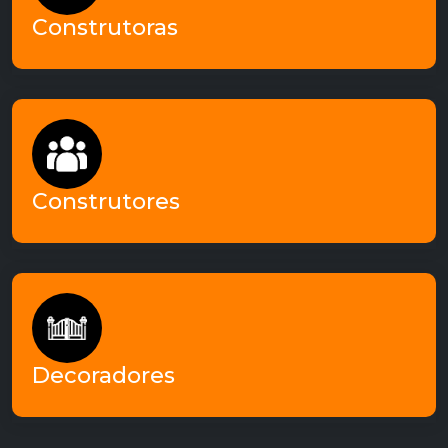
em parceria com MACR diariamente!
Construtoras
- Construtores -
Construtores dos mais diversos segmentos
contam com os serviços da MACR!
Construtores
- Decoradores -
Escritórios de decoradores atuam
constantemente em parceria com a MACR!
Decoradores