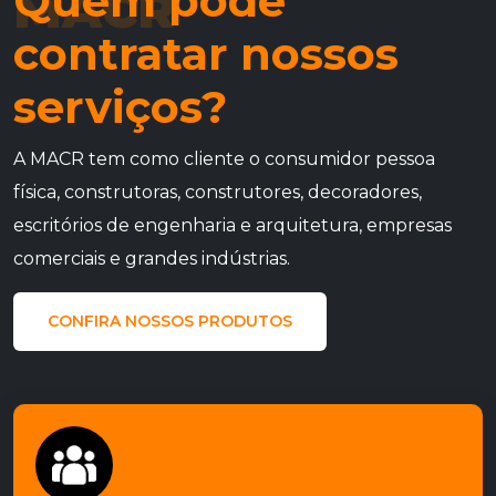
Quem pode
MACR
contratar nossos
serviços?
A MACR tem como cliente o consumidor pessoa
física, construtoras, construtores, decoradores,
escritórios de engenharia e arquitetura, empresas
comerciais e grandes indústrias.
CONFIRA NOSSOS PRODUTOS
- Pessoa Física -
Se você procura por bons portões para instalar