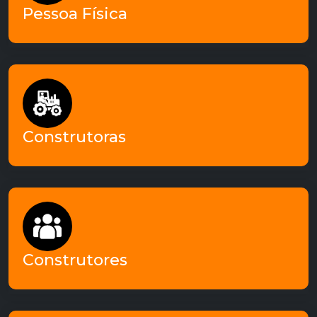
em sua residência, a MACR pode te ajudar!
Pessoa Física
- Construtoras -
Empresas que atuam como construtoras atuam
em parceria com MACR diariamente!
Construtoras
- Construtores -
Construtores dos mais diversos segmentos
contam com os serviços da MACR!
Construtores