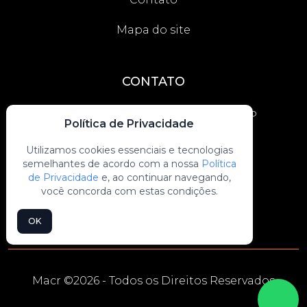
Mapa do site
CONTATO
Av. Maria Leonor, 853 - Diadema - SP
Política de Privacidade
contato@portoesmacr.com.br
Utilizamos cookies essenciais e tecnologias
semelhantes de acordo com a nossa
Política
(11) 4092-2943
de Privacidade
e, ao continuar navegando,
você concorda com estas condições.
(11) 3562-3592
OK
Macr ©
2026 - Todos os Direitos Reservados